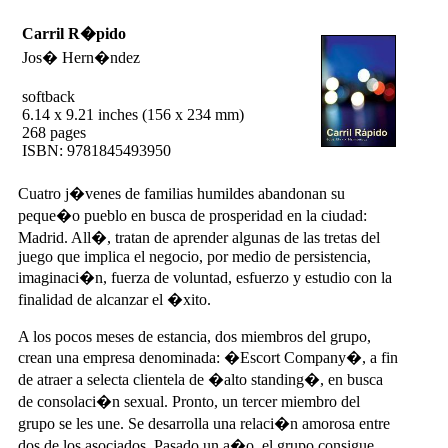
Carril R�pido
Jos� Hern�ndez
softback
6.14 x 9.21 inches (156 x 234 mm)
268 pages
ISBN: 9781845493950
Cuatro j�venes de familias humildes abandonan su
peque�o pueblo en busca de prosperidad en la ciudad:
Madrid. All�, tratan de aprender algunas de las tretas del
juego que implica el negocio, por medio de persistencia,
imaginaci�n, fuerza de voluntad, esfuerzo y estudio con la
finalidad de alcanzar el �xito.
A los pocos meses de estancia, dos miembros del grupo,
crean una empresa denominada: �Escort Company�, a fin
de atraer a selecta clientela de �alto standing�, en busca
de consolaci�n sexual. Pronto, un tercer miembro del
grupo se les une. Se desarrolla una relaci�n amorosa entre
dos de los asociados. Pasado un a�o, el grupo consigue