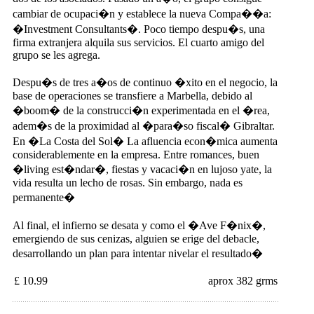
cambiar de ocupaci�n y establece la nueva Compa��a:
�Investment Consultants�. Poco tiempo despu�s, una
firma extranjera alquila sus servicios. El cuarto amigo del
grupo se les agrega.
Despu�s de tres a�os de continuo �xito en el negocio, la
base de operaciones se transfiere a Marbella, debido al
�boom� de la construcci�n experimentada en el �rea,
adem�s de la proximidad al �para�so fiscal� Gibraltar.
En �La Costa del Sol� La afluencia econ�mica aumenta
considerablemente en la empresa. Entre romances, buen
�living est�ndar�, fiestas y vacaci�n en lujoso yate, la
vida resulta un lecho de rosas. Sin embargo, nada es
permanente�
Al final, el infierno se desata y como el �Ave F�nix�,
emergiendo de sus cenizas, alguien se erige del debacle,
desarrollando un plan para intentar nivelar el resultado�
£ 10.99
aprox 382 grms